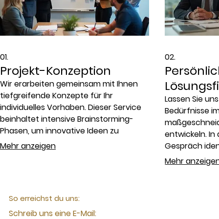
01.
02.
Projekt-Konzeption
Persönli
Lösungsf
Wir erarbeiten gemeinsam mit Ihnen
tiefgreifende Konzepte für Ihr
Lassen Sie uns
individuelles Vorhaben. Dieser Service
Bedürfnisse i
beinhaltet intensive Brainstorming-
maßgeschneid
Phasen, um innovative Ideen zu
entwickeln. I
generieren und die Machbarkeit zu
Mehr anzeigen
Gespräch ident
evaluieren. Ziel ist es, eine klare und
Herausforder
Mehr anzeige
detaillierte Grundlage für Ihr Projekt zu
praktische, au
schaffen, die alle Ihre Anforderungen
Lösungsansätz
berücksichtigt.
optimalen Weg 
So erreichst du uns:
Schreib uns eine E-Mail: