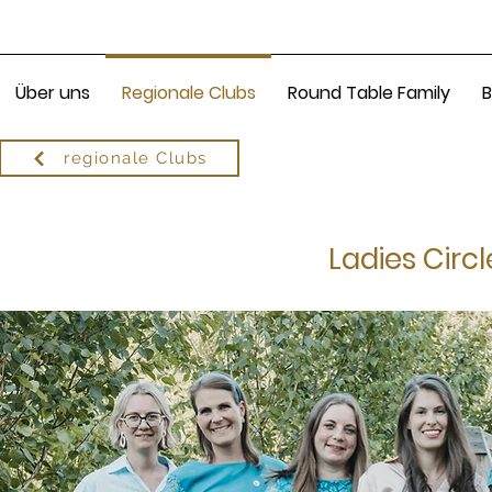
Über uns
Regionale Clubs
Round Table Family
B
regionale Clubs
Ladies Circl