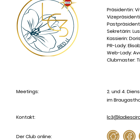
Präsidentin: Vi
Vizepräsident
Pastpräsident
Sekretärin: Lu
Kassierin: Dor
PR-Lady: Elis
Web-Lady: Av
Clubmaster: Ti
Meetings:
2. und 4. Die
im Braugasthof
Kontakt:
lc3@ladiescirc
Der Club online: